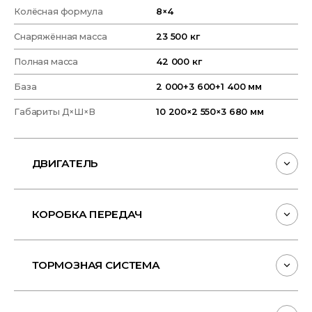
Колёсная формула
8×4
Снаряжённая масса
23 500 кг
Полная масса
42 000 кг
База
2 000+3 600+1 400 мм
Габариты Д×Ш×В
10 200×2 550×3 680 мм
ДВИГАТЕЛЬ
Модель
DEUTZ POWER D12C5-490E0
КОРОБКА ПЕРЕДАЧ
Тип
дизельный, 4-тактный с
турбонаддувом и ОНВ
Модель
FASTGEAR 12JSDX240TA
ТОРМОЗНАЯ СИСТЕМА
Расположение цилиндров
рядное / 6
Тип
механическая с
Рабочий объём
12 120 см³
овердрайвом
Тип привода
пневматический