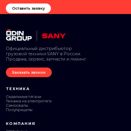
Топливный бак
600 л
Оставить заявку
Обогрев кузова
оборудован, выхлопными
Кондиционер
оборудован
газами
Бак AdBlue
35 л
Аудиосистема
USB и Bluetooth
Официальный дистрибьютор
грузовой техники SANY в России.
Продажа, сервис, запчасти и лизинг.
Заказать звонок
ТЕХНИКА
Седельные тягачи
Техника на электротяге
Самосвалы
Полуприцепы
КОМПАНИЯ